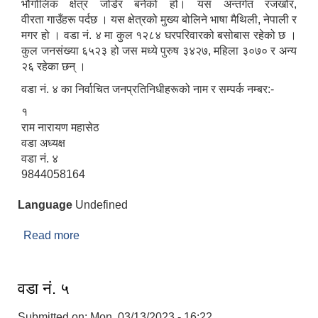
भौगोलिक क्षेत्र जोडेर बनेको हो। यस अन्तर्गत रजखोर,
वीरता गाउँहरू पर्दछ । यस क्षेत्रको मुख्य बोलिने भाषा मैथिली, नेपाली र
मगर हो । वडा नं. ४ मा कुल १२८४ घरपरिवारको बसोबास रहेको छ ।
कुल जनसंख्या ६५२३ हो जस मध्ये पुरुष ३४२७, महिला ३०७० र अन्य
२६ रहेका छन् ।
वडा नं. ४ का निर्वाचित जनप्रतिनिधीहरूको नाम र सम्पर्क नम्बर:-
१
राम नारायण महासेठ
वडा अध्यक्ष
वडा नं. ४
9844058164
Language
Undefined
Read more
about वडा नं. ४
वडा नं. ५
Submitted on:
Mon, 03/13/2023 - 16:22