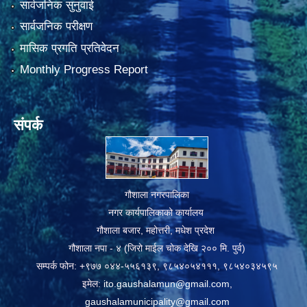
सार्वजनिक सुनुवाई
सार्वजनिक परीक्षण
मासिक प्रगति प्रतिवेदन
Monthly Progress Report
संपर्क
गौशाला नगरपालिका
नगर कार्यपालिकाको कार्यालय
गौशाला बजार, महोत्तरी, मधेश प्रदेश
गौशाला नपा - ४ (जिरो माईल चोक देखि २०० मि. पुर्व)
सम्पर्क फोन: +९७७ ०४४-५५६१३९, ९८५४०५४१११, ९८५४०३४५९५
इमेल:
ito.gaushalamun@gmail.com
,
gaushalamunicipality@gmail.com