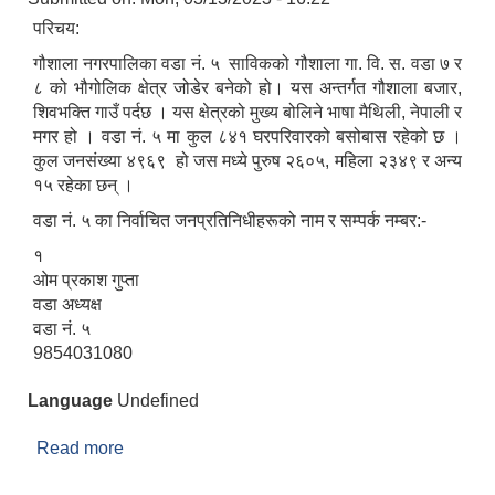
परिचय:
गौशाला नगरपालिका वडा नं. ५ साविकको गौशाला गा. वि. स. वडा ७ र
८ को भौगोलिक क्षेत्र जोडेर बनेको हो। यस अन्तर्गत गौशाला बजार,
शिवभक्ति गाउँ पर्दछ । यस क्षेत्रको मुख्य बोलिने भाषा मैथिली, नेपाली र
मगर हो । वडा नं. ५ मा कुल ८४१ घरपरिवारको बसोबास रहेको छ ।
कुल जनसंख्या ४९६९ हो जस मध्ये पुरुष २६०५, महिला २३४९ र अन्य
१५ रहेका छन् ।
वडा नं. ५ का निर्वाचित जनप्रतिनिधीहरूको नाम र सम्पर्क नम्बर:-
१
ओम प्रकाश गुप्ता
वडा अध्यक्ष
वडा नं. ५
9854031080
Language
Undefined
Read more
about वडा नं. ५