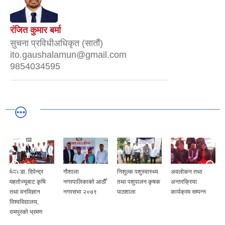
रंजित कुमार बर्मा
सुचना प्रविधीअधिकृत (सातौं)
ito.gaushalamun@gmail.com
9854034595
मेयर डा. दिपेन्द्र
गौशाला
निशुल्क पशुस्वास्थ्य
अवलोकन तथा
महतोज्यूबाट कृषि
नगरपालिकाको आठौँ
तथा पशुपालन कृषक
अन्तरक्रिया
तथा वनविज्ञान
नगरसभा २०७९
पाठशाला
कार्यक्रम सम्पन्न
विश्वविद्यालय,
रामपुरको भ्रमण