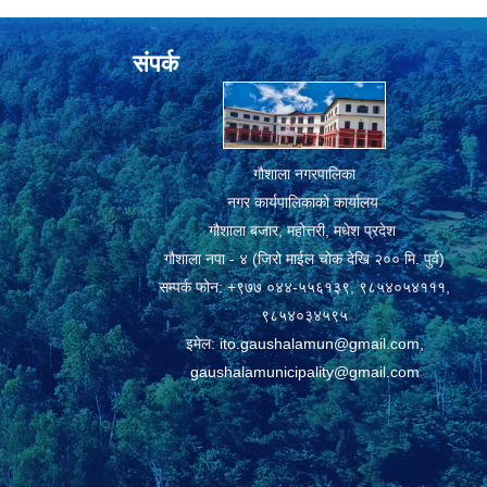
संपर्क
गौशाला नगरपालिका
नगर कार्यपालिकाको कार्यालय
गौशाला बजार, महोत्तरी, मधेश प्रदेश
गौशाला नपा - ४ (जिरो माईल चोक देखि २०० मि. पुर्व)
सम्पर्क फोन: +९७७ ०४४-५५६१३९, ९८५४०५४१११,
९८५४०३४५९५
इमेल:
ito.gaushalamun@gmail.com
,
gaushalamunicipality@gmail.com