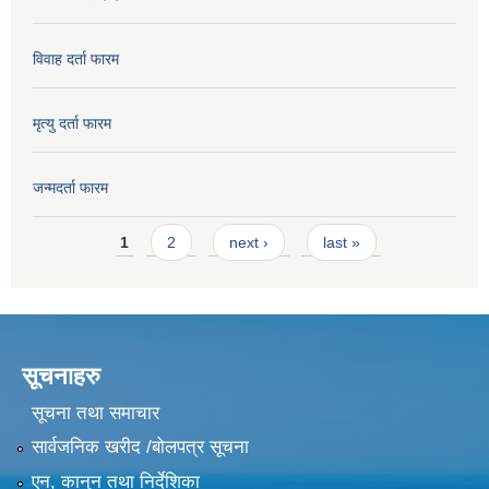
विवाह दर्ता फारम
मृत्यु दर्ता फारम
जन्मदर्ता फारम
Pages
1
2
next ›
last »
सूचनाहरु
सूचना तथा समाचार
सार्वजनिक खरीद /बोलपत्र सूचना
एन, कानुन तथा निर्देशिका