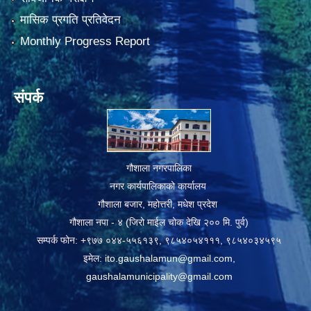
मासिक प्रगति प्रतिवेदन
Monthly Progress Report
संपर्क
गौशाला नगरपालिका
नगर कार्यपालिकाको कार्यालय
गौशाला बजार, महोत्तरी, मधेश प्रदेश
गौशाला नपा - ४ (जिरो माईल चोक देखि २०० मि. पुर्व)
सम्पर्क फोन: +९७७ ०४४-५५६१३९, ९८५४०५४१११, ९८५४०३४५९५
इमेल:
ito.gaushalamun@gmail.com
,
gaushalamunicipality@gmail.com