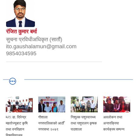
रंजित कुमार बर्मा
सुचना प्रविधीअधिकृत (सातौं)
ito.gaushalamun@gmail.com
9854034595
मेयर डा. दिपेन्द्र
गौशाला
निशुल्क पशुस्वास्थ्य
अवलोकन तथा
महतोज्यूबाट कृषि
नगरपालिकाको आठौँ
तथा पशुपालन कृषक
अन्तरक्रिया
तथा वनविज्ञान
नगरसभा २०७९
पाठशाला
कार्यक्रम सम्पन्न
विश्वविद्यालय,