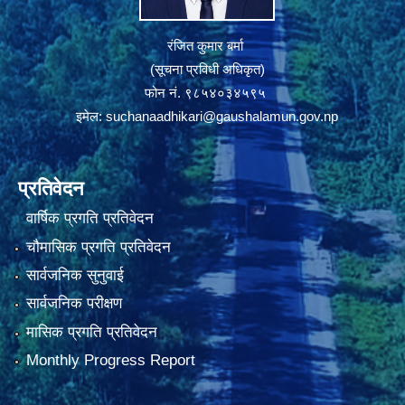
रंजित कुमार बर्मा
(सूचना प्रविधी अधिकृत)
फोन नं. ९८५४०३४५९५
इमेल:
suchanaadhikari@gaushalamun.gov.np
प्रतिवेदन
वार्षिक प्रगति प्रतिवेदन
चौमासिक प्रगति प्रतिवेदन
सार्वजनिक सुनुवाई
सार्वजनिक परीक्षण
मासिक प्रगति प्रतिवेदन
Monthly Progress Report