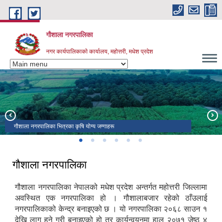
Skip to main content
गौशाला नगरपालिका
नगर कार्यपालिकाकाे कार्यालय, महोत्तरी, मधेश प्रदेश
गौशाला नगरपालिका भित्रका कृषि योग्य जग्गाहरू
गौशाला नगरपालिकाको केन्द्र गौशाला बजार र वडागत वर्गीकरण
व्यवस्थित निगौल गाई गौशालाको एक तस्वीर
गौशाला नगरपालिका भित्र पर्ने नेपालकै सबभन्दा ठुलो एभरेस्ट चिनीमिल
गौशाला नगरपालिका भित्र पर्ने सम्सी - गौशाला सडकखण्डको एक तस्वीर
गौशाला नगरपालिकाको प्रशासकीय भवन
गौशाला नगरपालिका
गौशाला नगरपालिका नेपालको मधेश प्रदेश अन्तर्गत महोत्तरी जिल्लामा
अवस्थित एक नगरपालिका हो । गौशालाबजार रहेको ठाँउलाई
नगरपालिकाको केन्द्र बनाइएको छ । यो नगरपालिका २०६८ साउन १
देखि लागू हुने गरी बनाइएको हो तर कार्यन्वयनमा हाल २०७१ जेष्ठ ४