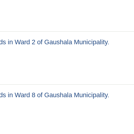
for BID
ds in Ward 2 of Gaushala Municipality.
 For Bid: Construction of PCC Roads in Ward 2 of Gaushala Munic
ds in Ward 8 of Gaushala Municipality.
 For Bid: Construction of PCC Roads in Ward 8 of Gaushala Munic