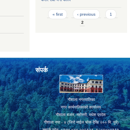
Pages
« first
‹ previous
1
2
संपर्क
गौशाला नगरपालिका
नगर कार्यपालिकाको कार्यालय
गौशाला बजार, महोत्तरी, मधेश प्रदेश
गौशाला नपा - ४ (जिरो माईल चोक देखि २०० मि. पुर्व)
सम्पर्क फोन: +९७७ ०४४-५५६१३९, ९८५४०५४१११,