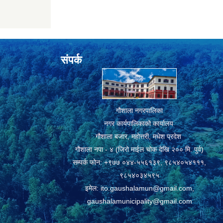
संपर्क
गौशाला नगरपालिका
नगर कार्यपालिकाको कार्यालय
गौशाला बजार, महोत्तरी, मधेश प्रदेश
गौशाला नपा - ४ (जिरो माईल चोक देखि २०० मि. पुर्व)
सम्पर्क फोन: +९७७ ०४४-५५६१३९, ९८५४०५४१११,
९८५४०३४५९५
इमेल:
ito.gaushalamun@gmail.com
,
gaushalamunicipality@gmail.com