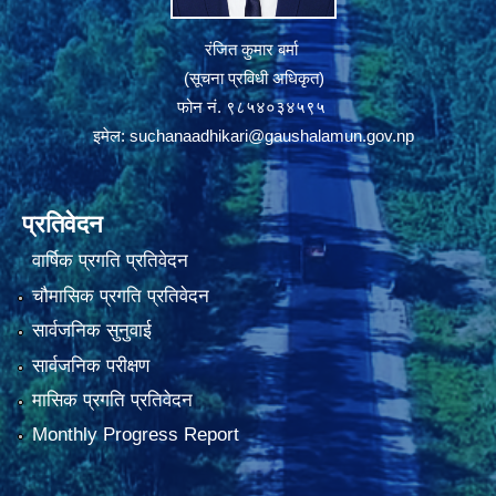
रंजित कुमार बर्मा
(सूचना प्रविधी अधिकृत)
फोन नं. ९८५४०३४५९५
इमेल:
suchanaadhikari@gaushalamun.gov.np
प्रतिवेदन
वार्षिक प्रगति प्रतिवेदन
चौमासिक प्रगति प्रतिवेदन
सार्वजनिक सुनुवाई
सार्वजनिक परीक्षण
मासिक प्रगति प्रतिवेदन
Monthly Progress Report