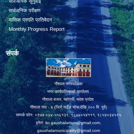
सार्वजनिक सुनुवाई
सार्वजनिक परीक्षण
मासिक प्रगति प्रतिवेदन
Monthly Progress Report
संपर्क
गौशाला नगरपालिका
नगर कार्यपालिकाको कार्यालय
गौशाला बजार, महोत्तरी, मधेश प्रदेश
गौशाला नपा - ४ (जिरो माईल चोक देखि २०० मि. पुर्व)
सम्पर्क फोन: +९७७ ०४४-५५६१३९, ९८५४०५४१११, ९८५४०३४५९५
इमेल:
ito.gaushalamun@gmail.com
,
gaushalamunicipality@gmail.com