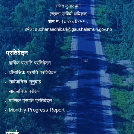
रंजित कुमार बर्मा
(सूचना प्रविधी अधिकृत)
फोन नं. ९८५४०३४५९५
इमेल:
suchanaadhikari@gaushalamun.gov.np
प्रतिवेदन
वार्षिक प्रगति प्रतिवेदन
चौमासिक प्रगति प्रतिवेदन
सार्वजनिक सुनुवाई
सार्वजनिक परीक्षण
मासिक प्रगति प्रतिवेदन
Monthly Progress Report