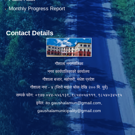
Monthly Progress Report
Contact Details
गौशाला नगरपालिका
नगर कार्यपालिकाको कार्यालय
गौशाला बजार, महोत्तरी, मधेश प्रदेश
गौशाला नपा - ४ (जिरो माईल चोक देखि २०० मि. पुर्व)
सम्पर्क फोन: +९७७ ०४४-५५६१३९, ९८५४०५४१११, ९८५४०३४५९५
इमेल:
ito.gaushalamun@gmail.com
,
gaushalamunicipality@gmail.com