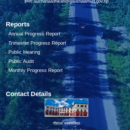
इमेल:
suchanaadhikari@gaushalamun.gov.np
Reports
Annual Progress Report
Trimester Progress Report
Public Hearing
Public Audit
Monthly Progress Report
Contact Details
गौशाला नगरपालिका