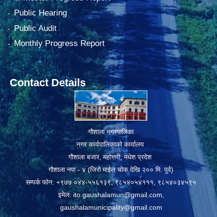
Public Hearing
Public Audit
Monthly Progress Report
Contact Details
गौशाला नगरपालिका
नगर कार्यपालिकाको कार्यालय
गौशाला बजार, महोत्तरी, मधेश प्रदेश
गौशाला नपा - ४ (जिरो माईल चोक देखि २०० मि. पुर्व)
सम्पर्क फोन: +९७७ ०४४-५५६१३९, ९८५४०५४१११, ९८५४०३४५९५
इमेल:
ito.gaushalamun@gmail.com
,
gaushalamunicipality@gmail.com