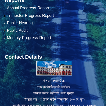
Reports
Annual Progress Report
Trimester Progress Report
Public Hearing
Public Audit
Monthly Progress Report
Contact Details
गौशाला नगरपालिका
नगर कार्यपालिकाको कार्यालय
गौशाला बजार, महोत्तरी, मधेश प्रदेश
गौशाला नपा - ४ (जिरो माईल चोक देखि २०० मि. पुर्व)
सम्पर्क फोन: +९७७ ०४४-५५६१३९, ९८५४०५४१११, ९८५४०३४५९५