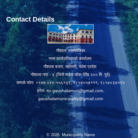
Contact Details
गौशाला नगरपालिका
नगर कार्यपालिकाको कार्यालय
गौशाला बजार, महोत्तरी, मधेश प्रदेश
गौशाला नपा - ४ (जिरो माईल चोक देखि २०० मि. पुर्व)
सम्पर्क फोन: +९७७ ०४४-५५६१३९, ९८५४०५४१११, ९८५४०३४५९५
इमेल:
ito.gaushalamun@gmail.com
,
gaushalamunicipality@gmail.com
© 2026 Municipality Name