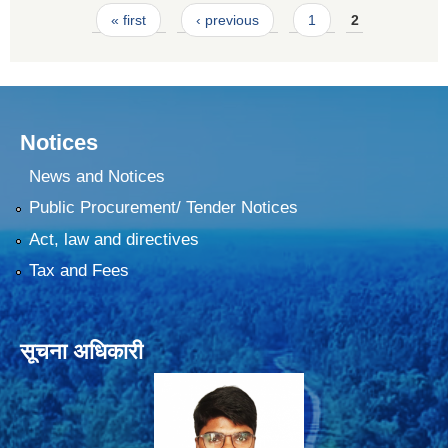
Pages
« first
‹ previous
1
2
Notices
News and Notices
Public Procurement/ Tender Notices
Act, law and directives
Tax and Fees
सूचना अधिकारी