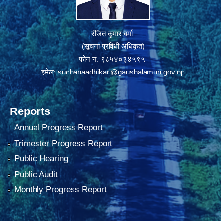
रंजित कुमार बर्मा
(सूचना प्रविधी अधिकृत)
फोन नं. ९८५४०३४५९५
इमेल:
suchanaadhikari@gaushalamun.gov.np
Reports
Annual Progress Report
Trimester Progress Report
Public Hearing
Public Audit
Monthly Progress Report